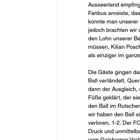
Ausseerland empfing
Fanbus anreiste, das
konnte man unserer
jedoch brachten wir 
den Lohn unserer Be
müssen, Kilian Posch
als einziger im ganze
Die Gäste gingen da
Ball vertändelt, Que
dann der Ausgleich, 
Füße geklärt, der si
den Ball im Rutschen
wir haben den Ball si
verloren, 1-2. Der F
Druck und unmittelba
vom Gaishorner Verte