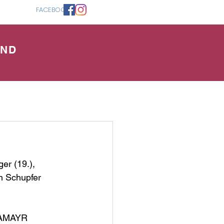
FACEBOOK
AND
r (19.), 
n Schupfer 
IVAMAYR 