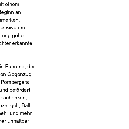
it einem 
Beginn an 
nmerken, 
efensive um 
hrung gehen 
chter erkannte 
in Führung, der 
aren Gegenzug 
i Pombergers 
und befördert 
tgeschenken, 
ezangelt, Ball 
 mehr und mehr 
er unhaltbar 