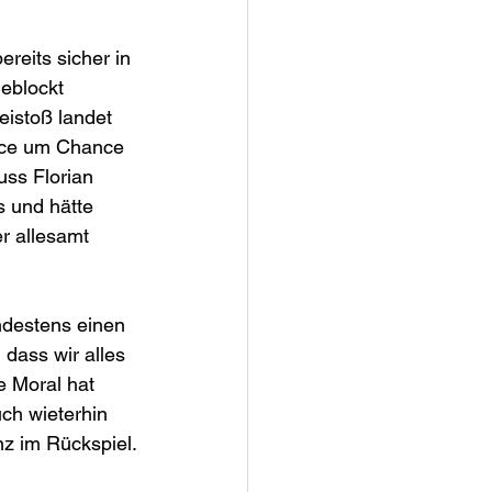
reits sicher in 
eblockt 
eistoß landet 
ance um Chance 
ss Florian 
 und hätte 
r allesamt 
ndestens einen 
dass wir alles 
 Moral hat 
ch wieterhin 
nz im Rückspiel.