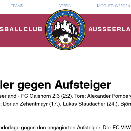
TEAMS
VEREIN
MITGLIED WERDEN
SBALLCLUB
AUSSEERL
ller gegen Aufsteiger
land - FC Gaishorn 2:3 (2:2). Tore: Alexander Pomberge
; Dorian Zehentmayr (17.), Lukas Staudacher (24.), Björ
Niederlage gegen den engagierten Aufsteiger. Der FC V