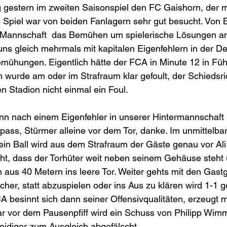
 gestern im zweiten Saisonspiel den FC Gaishorn, der m
 Spiel war von beiden Fanlagern sehr gut besucht. Von 
 Mannschaft  das Bemühen um spielerische Lösungen a
uns gleich mehrmals mit kapitalen Eigenfehlern in der D
mühungen. Eigentlich hätte der FCA in Minute 12 in Fü
 wurde am oder im Strafraum klar gefoult, der Schiedsri
n Stadion nicht einmal ein Foul. 
nn nach einem Eigenfehler in unserer Hintermannschaft 
rpass, Stürmer alleine vor dem Tor, danke. Im unmittelb
ein Ball wird aus dem Strafraum der Gäste genau vor Al
eht, dass der Torhüter weit neben seinem Gehäuse steht 
 aus 40 Metern ins leere Tor. Weiter gehts mit den Gas
cher, statt abzuspielen oder ins Aus zu klären wird 1-1 g
CA besinnt sich dann seiner Offensivqualitäten, erzeugt
r vor dem Pausenpfiff wird ein Schuss von Philipp Wimm
idiger zum Ausgleich abgefälscht. 