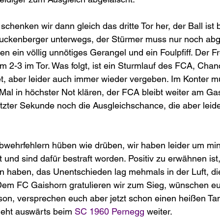
henken wir dann gleich das dritte Tor her, der Ball ist be
ruckenberger unterwegs, der Stürmer muss nur noch abg
n ein völlig unnötiges Gerangel und ein Foulpfiff. Der Fr
m 2-3 im Tor. Was folgt, ist ein Sturmlauf des FCA, Ch
t, aber leider auch immer wieder vergeben. Im Konter mu
al in höchster Not klären, der FCA bleibt weiter am Gas
tzter Sekunde noch die Ausgleichschance, die aber leide
 Abwehrfehlern hüben wie drüben, wir haben leider um mi
und sind dafür bestraft worden. Positiv zu erwähnen ist, 
 haben, das Unentschieden lag mehmals in der Luft, die
Dem FC Gaishorn gratulieren wir zum Sieg, wünschen eu
ison, versprechen euch aber jetzt schon einen heißen Ta
eht auswärts beim 
SC 1960 Pernegg
 weiter. 