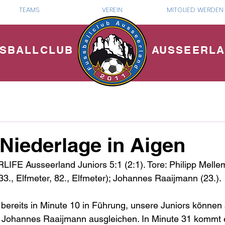
TEAMS
VEREIN
MITGLIED WERDEN
SBALLCLUB
AUSSEERL
 Niederlage in Aigen
FE Ausseerland Juniors 5:1 (2:1). Tore: Philipp Mellem 
33., Elfmeter, 82., Elfmeter); Johannes Raaijmann (23.).
bereits in Minute 10 in Führung, unsere Juniors können a
h Johannes Raaijmann ausgleichen. In Minute 31 kommt 