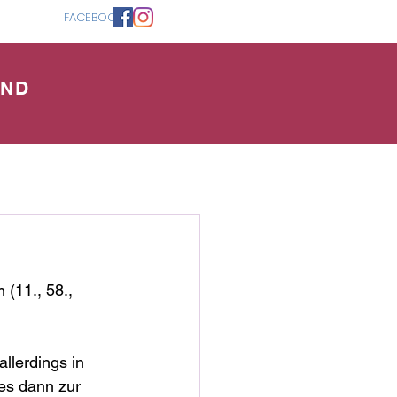
FACEBOOK
AND
(11., 58., 
llerdings in 
es dann zur 