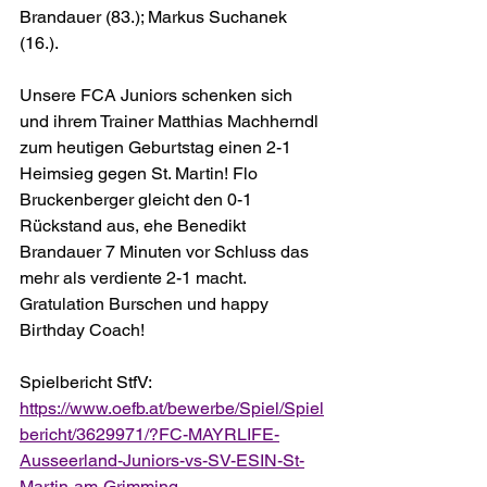
Brandauer (83.); Markus Suchanek 
(16.).
Unsere FCA Juniors schenken sich 
und ihrem Trainer Matthias Machherndl 
zum heutigen Geburtstag einen 2-1 
Heimsieg gegen St. Martin! Flo 
Bruckenberger gleicht den 0-1 
Rückstand aus, ehe Benedikt 
Brandauer 7 Minuten vor Schluss das 
mehr als verdiente 2-1 macht. 
Gratulation Burschen und happy 
Birthday Coach!
Spielbericht StfV: 
https://www.oefb.at/bewerbe/Spiel/Spiel
bericht/3629971/?FC-MAYRLIFE-
Ausseerland-Juniors-vs-SV-ESIN-St-
Martin-am-Grimming