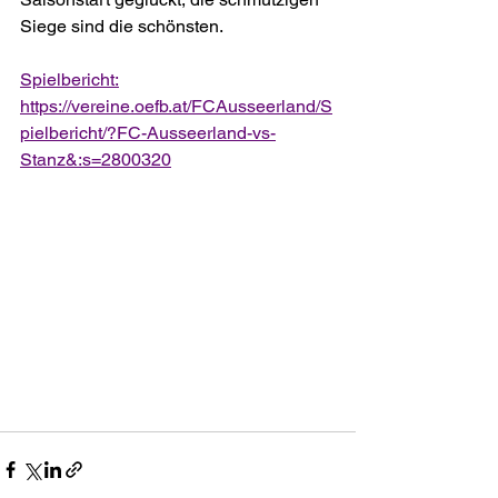
Siege sind die schönsten. 
Spielbericht:
https://vereine.oefb.at/FCAusseerland/S
pielbericht/?FC-Ausseerland-vs-
Stanz&:s=2800320