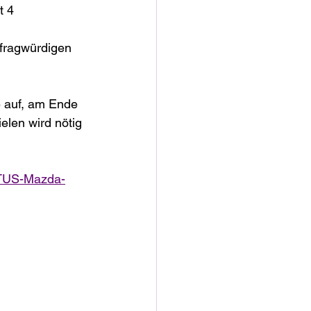
t 4 
 fragwürdigen 
 auf, am Ende 
elen wird nötig 
/?TUS-Mazda-