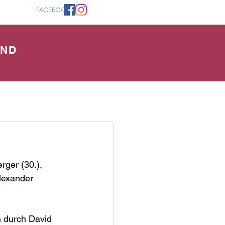
FACEBOOK
AND
ger (30.), 
lexander 
h durch David 