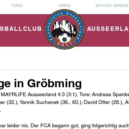
TEAMS
VEREIN
MITGLIED WERDEN
SBALLCLUB
AUSSEERL
ge in Gröbming
AYRLIFE Ausseerland 4:3 (3:1). Tore: Andreas Spanber
r (32.), Yannik Suchanek (36., 60.); David Otter (28.), A
. 
war leider nix. Der FCA begann gut, ging folgerichtig auc