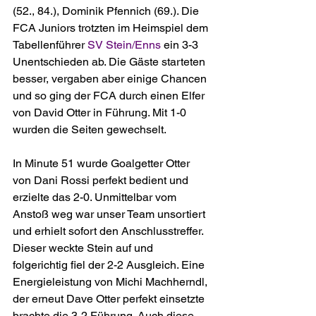
(52., 84.), Dominik Pfennich (69.). Die 
FCA Juniors trotzten im Heimspiel dem 
Tabellenführer 
SV Stein/Enns
 ein 3-3 
Unentschieden ab. Die Gäste starteten 
besser, vergaben aber einige Chancen 
und so ging der FCA durch einen Elfer 
von David Otter in Führung. Mit 1-0 
wurden die Seiten gewechselt. 
In Minute 51 wurde Goalgetter Otter 
von Dani Rossi perfekt bedient und 
erzielte das 2-0. Unmittelbar vom 
Anstoß weg war unser Team unsortiert 
und erhielt sofort den Anschlusstreffer. 
Dieser weckte Stein auf und 
folgerichtig fiel der 2-2 Ausgleich. Eine 
Energieleistung von Michi Machherndl, 
der erneut Dave Otter perfekt einsetzte 
brachte die 3-2 Führung. Auch diese 